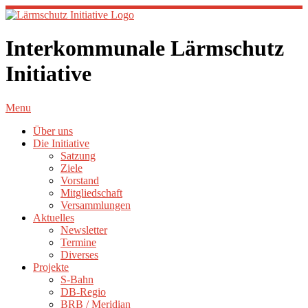
Interkommunale Lärmschutz
Initiative
Menu
Über uns
Die Initiative
Satzung
Ziele
Vorstand
Mitgliedschaft
Versammlungen
Aktuelles
Newsletter
Termine
Diverses
Projekte
S-Bahn
DB-Regio
BRB / Meridian